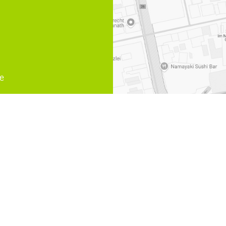
e
sgruendung Muelheim an der Ruhr
,
Fachanwalt Medizinrecht 
an der Ruhr
,
Familienrecht Scheidung Muelheim an der Ruhr
,
rtner Rechtsanwälte und Notare | Design und Webservice by
bense.com
|
Impr