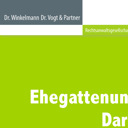
Ehegattenun
Da