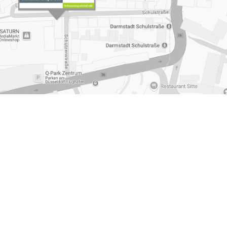
Muelheim an der Ruhr
,
Anne Habermann LL.M. Muelheim an
Arbeitsrecht Betriebsraete Muelheim an der Ruhr
,
Kosten
essum
|
Datenschutzerklärung