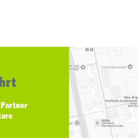
hrt
 Partner
tare