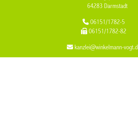
64283 Darmstadt
06151/1782-5
06151/1782-82
kanzlei@winkelmann-vogt.d
Online Scheidung
,
Rechtsanwalt Muelheim an der Ruhr
,
Praxi
der Ruhr
,
Internationales Scheidungsrecht
,
Anwalt Muelheim 
Scheidung
Dr. Winkelmann Dr. Vogt & Pa