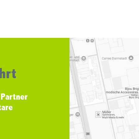
hrt
 Partner
tare