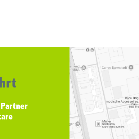
hrt
 Partner
tare