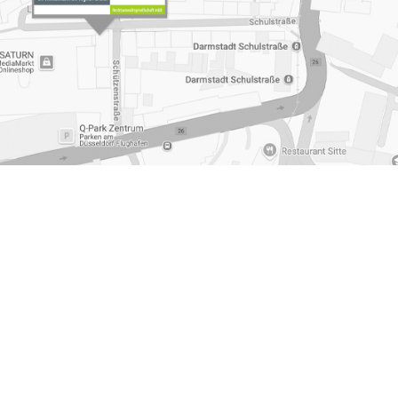
t Muelheim an der Ruhr
,
Rechtsanwalt Familienrecht
m an der Ruhr
,
Unternehmensgruendung Muelheim an der
essum
|
Datenschutzerklärung