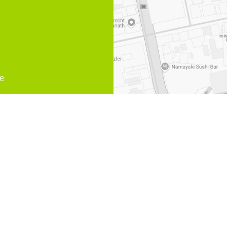
e
lienrecht Scheidung Muelheim an der Ruhr
,
Arzthaftungsrech
Familienrecht Muelheim an der Ruhr
,
Immobilienrecht Muelhei
rtner Rechtsanwälte und Notare | Design und Webservice by
bense.com
|
Impr