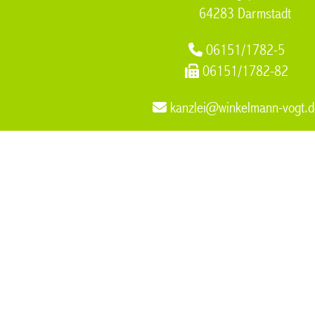
64283 Darmstadt
06151/1782-5
06151/1782-82
kanzlei@winkelmann-vogt.d
Fachanwaeltin Familienrecht Sorgerecht
,
Verkehrsrecht
,
Fami
Versorgungsausgleich
,
Rechtsanwalt Muelheim an der Ruhr
,
Ruhr
,
Arbeitsrecht Unternehmen Muelheim an der Ruhr
Dr. Winkelmann Dr. Vogt & Pa